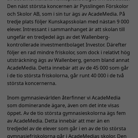
Den näst största koncernen är Pysslingen Förskolor
och Skolor AB, som i sin tur ägs av AcadeMedia. På
tredje plats följer Kunskapsskolan med nästan 9 000
elever. Intressant i sammanhanget är att skolan till
ungefär en tredjedel ägs av det Wallenberg-
kontrollerade investmentbolaget Investor. Därefter
följer en rad mindre friskolor, som dock i relativt hög
utsträckning ägs av Wallenberg, genom bland annat
AcadeMedia. Detta innebär att av de 45 000 som går
i de tio största friskolorna, går runt 40 000 i de två
största koncernerna.
Inom gymnasievärlden återfinner vi AcadeMedia
som dominerande ägare, även om det inte visas
öppet. Av de tio största gymnasieskolorna ägs fem
av AcadeMedia. Detta innebär att mer än en
tredjedel av de elever som går i en av de tio största
gymnasiefriskolorna går i AcadeMedias skolor. Den