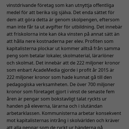
vinstdrivande företag som kan utnyttja offentliga
medel för att berika sig själva. Det enda sättet för
dem att göra detta är genom skolpengen, eftersom
man inte får ta ut avgifter för utbildning. Det innebär
att friskolorna inte kan öka vinsten på annat sätt än
att hålla nere kostnaderna per elev. Profiten som
kapitalisterna plockar ut kommer alltså från samma
peng som betalar lokaler, skolmaterial, lärarlöner
och skolmat. Det innebär att de 222 miljoner kronor
som enbart AcadeMedia gjorde i profit år 2015 är
222 miljoner kronor som hade kunnat gå till den
pedagogiska verksamheten. De över 700 miljoner
kronor som företaget gjort i vinst de senaste fem
åren är pengar som bokstavligt talat ryckts ur
handen på eleverna, lärarna och i slutändan
arbetarklassen. Kommunisterna arbetar konsekvent
mot kapitalisternas intrång i skolvärlden och kräver
att alla pengar som de ryckt ur händerna på