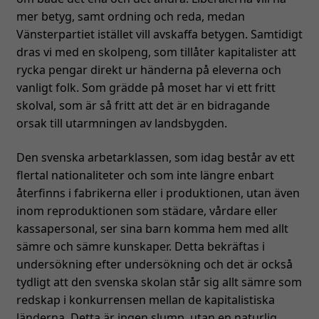
mer betyg, samt ordning och reda, medan
Kontakt
Vänsterpartiet istället vill avskaffa betygen. Samtidigt
English
dras vi med en skolpeng, som tillåter kapitalister att
rycka pengar direkt ur händerna på eleverna och
vanligt folk. Som grädde på moset har vi ett fritt
skolval, som är så fritt att det är en bidragande
orsak till utarmningen av landsbygden.
Den svenska arbetarklassen, som idag består av ett
flertal nationaliteter och som inte längre enbart
återfinns i fabrikerna eller i produktionen, utan även
inom reproduktionen som städare, vårdare eller
kassapersonal, ser sina barn komma hem med allt
sämre och sämre kunskaper. Detta bekräftas i
undersökning efter undersökning och det är också
tydligt att den svenska skolan står sig allt sämre som
redskap i konkurrensen mellan de kapitalistiska
länderna. Detta är ingen slump, utan en naturlig