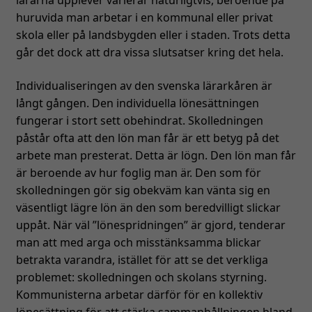
lärarna upplever varierar naturligtvis, beroende på
huruvida man arbetar i en kommunal eller privat
skola eller på landsbygden eller i staden. Trots detta
går det dock att dra vissa slutsatser kring det hela.
Individualiseringen av den svenska lärarkåren är
långt gången. Den individuella lönesättningen
fungerar i stort sett obehindrat. Skolledningen
Nödvändiga
Dessa kakor
påstår ofta att den lön man får är ett betyg på det
går inte att
arbete man presterat. Detta är lögn. Den lön man får
välja bort. De
är beroende av hur foglig man är. Den som för
behövs för
skolledningen gör sig obekväm kan vänta sig en
att hemsidan
väsentligt lägre lön än den som beredvilligt slickar
över huvud
uppåt. När väl ”lönespridningen” är gjord, tenderar
taget ska
man att med arga och misstänksamma blickar
fungera.
betrakta varandra, istället för att se det verkliga
problemet: skolledningen och skolans styrning.
Statistik
Kommunisterna arbetar därför för en kollektiv
För att vi ska
lönesättning för att stärka sammanhållningen bland