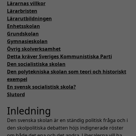
Lärarnas villkor
Expand
Lärarbristen
Material
underm
Lärarutbildningen
Enhetsskolan
Politik A-Ö
Grundskolan
Myter
Gymnasieskolan
Övrig skolverksamhet
Partistyrelse
Detta kräver Sveriges Kommunistiska Parti
Den socialistiska skolan
Vår rörelses historia
Den polytekniska skolan som teori och historiskt
exempel
Detta vill kommunisterna
En svensk socialistisk skola?
Slutord
Bokförlaget FRAM
Inledning
Bli medlem i SKP
Den svenska skolan är en ständig politisk fråga och i
den skolpolitiska debatten höjs indignerade röster
Länkar
om både det ena och det andra. Liberalerna vill ha