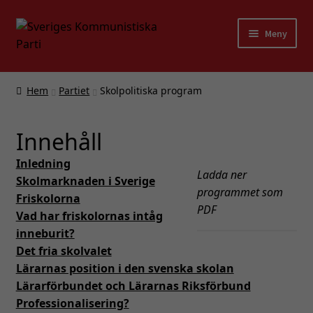
Hoppa
Hoppa
Meny
till
till
navigering
innehåll
Expand
Partiet
underm
Hem
Partiet
Skolpolitiska program
Expand
Våra program
underm
Innehåll
Partiprogram
Inledning
Stadgar för Sveriges Kommunistiska Parti
Ladda ner
Skolmarknaden i Sverige
programmet som
Friskolorna
Kommunalpolitiskt program
PDF
Vad har friskolornas intåg
inneburit?
Miljöprogram
Det fria skolvalet
Lärarnas position i den svenska skolan
Skolpolitiska program
Lärarförbundet och Lärarnas Riksförbund
Professionalisering?
Facklig-politiskt program