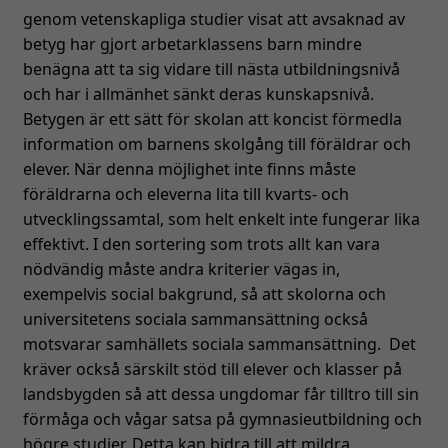
genom vetenskapliga studier visat att avsaknad av
betyg har gjort arbetarklassens barn mindre
benägna att ta sig vidare till nästa utbildningsnivå
och har i allmänhet sänkt deras kunskapsnivå.
Betygen är ett sätt för skolan att koncist förmedla
information om barnens skolgång till föräldrar och
elever. När denna möjlighet inte finns måste
föräldrarna och eleverna lita till kvarts- och
utvecklingssamtal, som helt enkelt inte fungerar lika
effektivt. I den sortering som trots allt kan vara
nödvändig måste andra kriterier vägas in,
exempelvis social bakgrund, så att skolorna och
universitetens sociala sammansättning också
motsvarar samhällets sociala sammansättning. Det
kräver också särskilt stöd till elever och klasser på
landsbygden så att dessa ungdomar får tilltro till sin
förmåga och vågar satsa på gymnasieutbildning och
högre studier. Detta kan bidra till att mildra