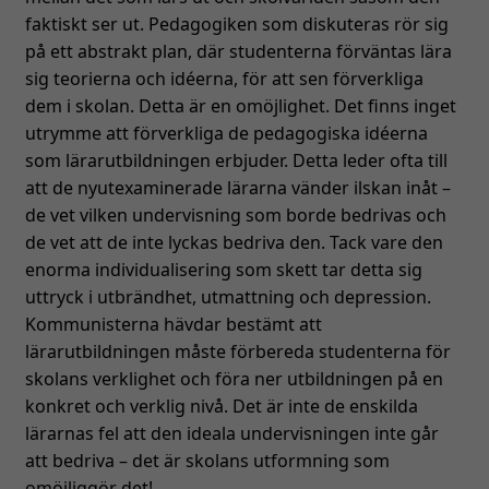
faktiskt ser ut. Pedagogiken som diskuteras rör sig
på ett abstrakt plan, där studenterna förväntas lära
sig teorierna och idéerna, för att sen förverkliga
dem i skolan. Detta är en omöjlighet. Det finns inget
utrymme att förverkliga de pedagogiska idéerna
som lärarutbildningen erbjuder. Detta leder ofta till
att de nyutexaminerade lärarna vänder ilskan inåt –
de vet vilken undervisning som borde bedrivas och
de vet att de inte lyckas bedriva den. Tack vare den
enorma individualisering som skett tar detta sig
uttryck i utbrändhet, utmattning och depression.
Kommunisterna hävdar bestämt att
lärarutbildningen måste förbereda studenterna för
skolans verklighet och föra ner utbildningen på en
konkret och verklig nivå. Det är inte de enskilda
lärarnas fel att den ideala undervisningen inte går
att bedriva – det är skolans utformning som
omöjliggör det!