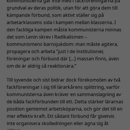
kommunisterna går inte med i fackföreningarna på
grundval av deras politik, utan för att göra dem till
kämpande förbund, som aktivt ställer sig på
arbetarklassens sida i kampen mellan klasserna. I
den fackliga kampen måste kommunisterna minnas
det som Lenin skrev i Radikalismen –
kommunismens barnsjukdom: man måste agitera,
propagera och arbeta ”just i de institutioner,
föreningar och förbund där […] massan finns, även
om de är aldrig så reaktionära.”
Till syvende och sist bidrar dock förekomsten av två
fackföreningar i sig till lärarkårens splittring, varför
kommunisterna även kräver en sammanslagning av
de båda fackförbunden till ett. Detta stärker lärarnas
position gentemot arbetsköparna, och gör det till en
mer effektiv kraft. Ett sådant förbund får givetvis
inte organisera skolledningen eller ägna sig åt