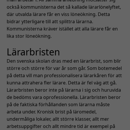
du nekar de
också kommunisterna det så kallade lärarlönelyftet,
här kakorna
där utvalda lärare får en viss löneökning. Detta
kommer viss
bidrar ytterligare till att splittra lärarna.
funktionalitet
Kommunisterna kräver istället att alla lärare får en
att försvinna
lika stor löneökning.
från
hemsidan.
Lärarbristen
Den svenska skolan dras med en lärarbrist, som blir
Marknadsföring
större och större för var år som går. Som botemedel
Genom att dela
på detta vill man professionalisera lärarkåren för att
med dig av dina
intressen och ditt
kunna attrahera fler lärare. Detta är fel väg att gå.
beteende när du
Lärarbristen beror inte på lärarna i sig och huruvida
surfar ökar du
de bedöms vara oprofessionella. Lärarbristen beror
chansen att få se
på de faktiska förhållanden som lärarna måste
personligt
arbeta under. Kronisk brist på läromedel,
anpassat innehåll
undermåliga lokaler, allt större klasser, allt mer
och erbjudanden.
arbetsuppgifter och allt mindre tid är exempel på