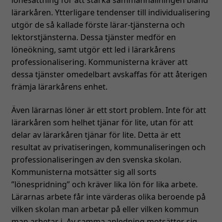
kunna
lärarkåren. Ytterligare tendenser till individualisering
förbättra
utgör de så kallade förste lärar-tjänsterna och
hemsidans
lektorstjänsterna. Dessa tjänster medför en
funktionalitet
löneökning, samt utgör ett led i lärarkårens
och
professionalisering. Kommunisterna kräver att
uppbyggnad,
dessa tjänster omedelbart avskaffas för att återigen
baserat på
hur
främja lärarkårens enhet.
hemsidan
används.
Även lärarnas löner är ett stort problem. Inte för att
lärarkåren som helhet tjänar för lite, utan för att
delar av lärarkåren tjänar för lite. Detta är ett
Upplevelse
resultat av privatiseringen, kommunaliseringen och
För att vår
professionaliseringen av den svenska skolan.
hemsida ska
Kommunisterna motsätter sig all sorts
prestera så
”lönespridning” och kräver lika lön för lika arbete.
bra som
möjligt
Lärarnas arbete får inte värderas olika beroende på
under ditt
vilken skolan man arbetar på eller vilken kommun
besök. Om
man arbetar i. Av samma anledning motsätter sig