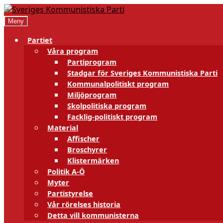
Hoppa
Hoppa
till
till
Meny
navigering
innehåll
Partiet
Våra program
Partiprogram
Stadgar för Sveriges Kommunistiska Parti
Kommunalpolitiskt program
Miljöprogram
Skolpolitiska program
Facklig-politiskt program
Material
Affischer
Broschyrer
Klistermärken
Politik A-Ö
Myter
Partistyrelse
Vår rörelses historia
Detta vill kommunisterna