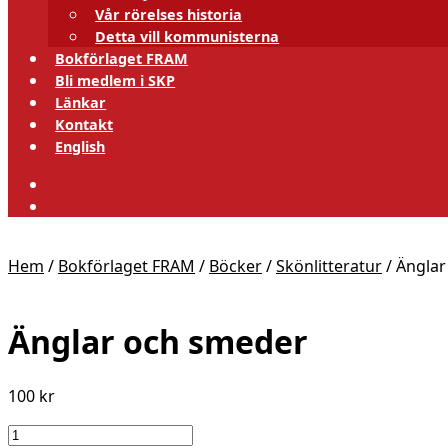
Vår rörelses historia
Detta vill kommunisterna
Bokförlaget FRAM
Bli medlem i SKP
Länkar
Kontakt
English
Hem
/
Bokförlaget FRAM
/
Böcker
/
Skönlitteratur
/
Änglar
Änglar och smeder
100
kr
Änglar