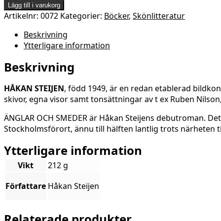
och
Lägg till i varukorg
smeder
Artikelnr:
0072
Kategorier:
Böcker
,
Skönlitteratur
mängd
Beskrivning
Ytterligare information
Beskrivning
HÅKAN STEIJEN
, född 1949, är en redan etablerad bildkon
skivor, egna visor samt tonsättningar av t ex Ruben Nilson, 
ÄNGLAR OCH SMEDER är Håkan Steijens debutroman. Det är 
Stockholmsförort, ännu till hälften lantlig trots närheten 
Ytterligare information
Vikt
212 g
Författare
Håkan Steijen
Relaterade produkter