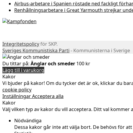
Airbus-arbetare i Spanien röstade ned fackligt förha
Renhållningsarbetare i Great Yarmouth strejkar und
Integritetspolicy
för SKP.
Sveriges Kommunistiska Parti
- Kommunisterna i Sverige
Du tittar på:
Änglar och smeder
100
kr
Lägg till i varukorg
Kakor
Vi bjuder på kakor! Om du tycker det är ok, klickar du bara 
cookie policy
Inställningar
Acceptera alla
Kakor
Välj vilken typ av kakor du vill acceptera. Ditt val kommer at
Nödvändiga
Dessa kakor går inte att välja bort. De behövs för a