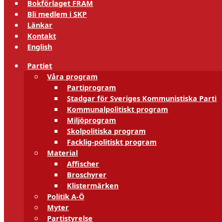
Bokförlaget FRAM
Bli medlem i SKP
Länkar
Kontakt
English
Partiet
Våra program
Partiprogram
Stadgar för Sveriges Kommunistiska Parti
Kommunalpolitiskt program
Miljöprogram
Skolpolitiska program
Facklig-politiskt program
Material
Affischer
Broschyrer
Klistermärken
Politik A-Ö
Myter
Partistyrelse