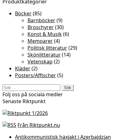
Produktkategorier
Böcker
(85)
Barnböcker
(9)
Broschyrer
(30)
Konst & Musik
(6)
Memoarer
(4)
Politisk litteratur
(29)
Skönlitteratur
(14)
Vetenskap
(2)
Kläder
(2)
Posters/Affischer
(5)
Sök
efter:
Följ oss på sociala medier
Senaste Riktpunkt
Från Riktpunkt.nu
Antikommunistisk häxjakt i Azerbajdzjan