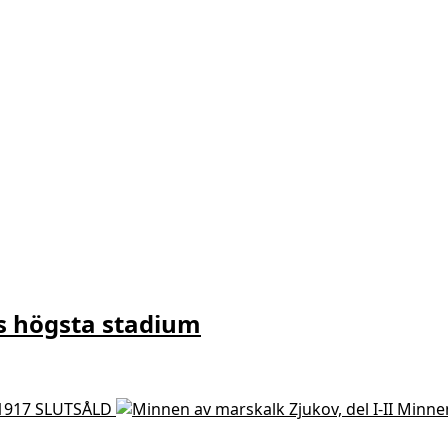
s högsta stadium
 1917 SLUTSÅLD
Minnen