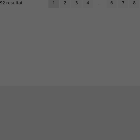
 92 resultat
1
2
3
4
…
6
7
8