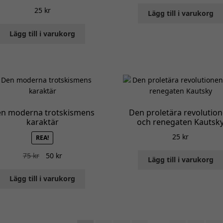
25
kr
Lägg till i varukorg
Lägg till i varukorg
n moderna trotskismens
Den proletära revolutio
karaktär
och renegaten Kautsk
25
kr
REA!
Det
Det
75
kr
50
kr
Lägg till i varukorg
ursprungliga
nuvarande
priset
priset
Lägg till i varukorg
var:
är:
75 kr.
50 kr.