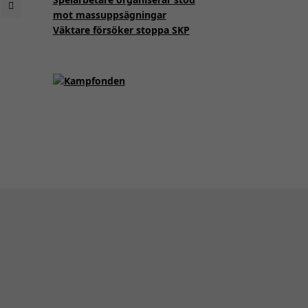
mot massuppsägningar
Väktare försöker stoppa SKP