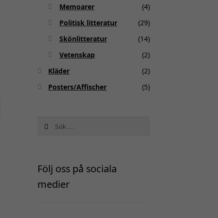
Memoarer
(4)
Politisk litteratur
(29)
Skönlitteratur
(14)
Vetenskap
(2)
Kläder
(2)
Posters/Affischer
(5)
Sök
efter:
Följ oss på sociala
medier