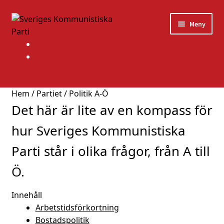
Hoppa
Hoppa
Meny
till
till
navigering
innehåll
Expan
Partiet
under
Expan
Våra program
under
Hem
/
Partiet
/
Politik A-Ö
Expan
Material
Det här är lite av en kompass för
under
Politik A-Ö
hur Sveriges Kommunistiska
Myter
Parti står i olika frågor, från A till
Ö.
Partistyrelse
Innehåll
Vår rörelses historia
Arbetstidsförkortning
Detta vill kommunisterna
Bostadspolitik