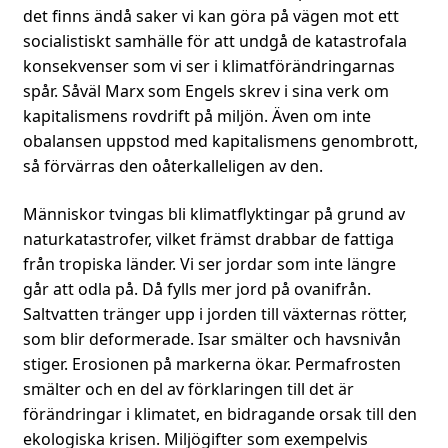
det finns ändå saker vi kan göra på vägen mot ett
socialistiskt samhälle för att undgå de katastrofala
konsekvenser som vi ser i klimatförändringarnas
spår. Såväl Marx som Engels skrev i sina verk om
kapitalismens rovdrift på miljön. Även om inte
obalansen uppstod med kapitalismens genombrott,
så förvärras den oåterkalleligen av den.
Människor tvingas bli klimatflyktingar på grund av
naturkatastrofer, vilket främst drabbar de fattiga
från tropiska länder. Vi ser jordar som inte längre
går att odla på. Då fylls mer jord på ovanifrån.
Saltvatten tränger upp i jorden till växternas rötter,
som blir deformerade. Isar smälter och havsnivån
stiger. Erosionen på markerna ökar. Permafrosten
smälter och en del av förklaringen till det är
förändringar i klimatet, en bidragande orsak till den
ekologiska krisen. Miljögifter som exempelvis