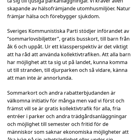
ta sig till tjusiga parkanläggningar. Vi kräver även
skapande av hälsofrämjande utomhusmiljöer. Natur
främjar hälsa och förebygger sjukdom.
Sveriges Kommunistiska Parti stödjer införandet av
”sommarlovsbiljetter”, gratis busskort, till barn från
åk 6 och uppåt. Ur ett klassperspektiv är det viktigt
att ha råd att använda kollektivtrafiken. Att alla barn
har möjlighet att ta sig ut på landet, kunna komma
ut till stranden, till djurparken och så vidare, känna
att man inte är annorlunda.
Sommarkort och andra rabatterbjudanden är
välkomna initiativ för många men vad vi först och
främst vill se är gratis kollektivtrafik för alla, fria
entréer i parker och andra trädgårdsanläggningar
och möjlighet till semester och fritid för de
människor som saknar ekonomiska möjligheter att
åka iväg på sin arbetsledighet eller under sin