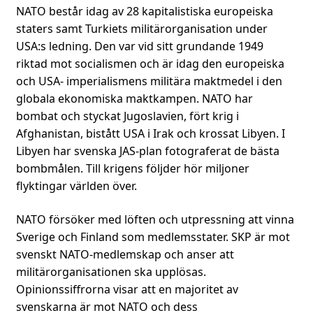
NATO består idag av 28 kapitalistiska europeiska
staters samt Turkiets militärorganisation under
USA:s ledning. Den var vid sitt grundande 1949
riktad mot socialismen och är idag den europeiska
och USA- imperialismens militära maktmedel i den
globala ekonomiska maktkampen. NATO har
bombat och styckat Jugoslavien, fört krig i
Afghanistan, bistått USA i Irak och krossat Libyen. I
Libyen har svenska JAS-plan fotograferat de bästa
bombmålen. Till krigens följder hör miljoner
flyktingar världen över.
NATO försöker med löften och utpressning att vinna
Sverige och Finland som medlemsstater. SKP är mot
svenskt NATO-medlemskap och anser att
militärorganisationen ska upplösas.
Opinionssiffrorna visar att en majoritet av
svenskarna är mot NATO och dess