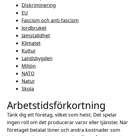
Diskriminering
Bokförlaget FRAM
EU
Fascism och anti-fascism
Bli medlem i SKP
Jordbruket
Jämställdhet
Länkar
Klimatet
Kultur
Kontakt
Landsbygden
Miljön
English
NATO
Natur
Skola
Arbetstidsförkortning
Tänk dig ett företag, vilket som helst. Det spelar
ingen roll om det producerar varor eller tjänster. När
företaget betalat löner och andra kostnader som