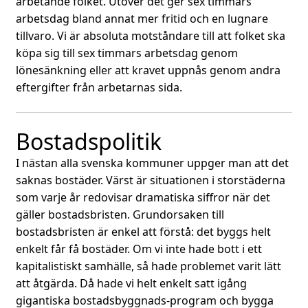
arbetande folket. Utöver det ger sex timmars
arbetsdag bland annat mer fritid och en lugnare
tillvaro. Vi är absoluta motståndare till att folket ska
köpa sig till sex timmars arbetsdag genom
lönesänkning eller att kravet uppnås genom andra
eftergifter från arbetarnas sida.
Bostadspolitik
I nästan alla svenska kommuner uppger man att det
saknas bostäder. Värst är situationen i storstäderna
som varje år redovisar dramatiska siffror när det
gäller bostadsbristen. Grundorsaken till
bostadsbristen är enkel att förstå: det byggs helt
enkelt får få bostäder. Om vi inte hade bott i ett
kapitalistiskt samhälle, så hade problemet varit lätt
att åtgärda. Då hade vi helt enkelt satt igång
gigantiska bostadsbyggnads-program och bygga