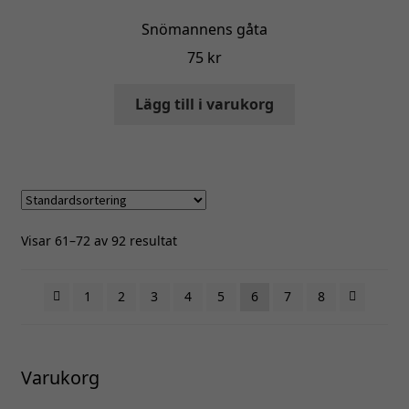
Snömannens gåta
75
kr
Lägg till i varukorg
Visar 61–72 av 92 resultat
1
2
3
4
5
6
7
8
Varukorg