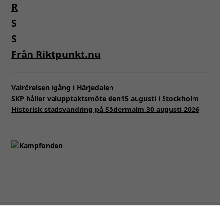
Från Riktpunkt.nu
Valrörelsen igång i Härjedalen
SKP håller valupptaktsmöte den15 augusti i Stockholm
Historisk stadsvandring på Södermalm 30 augusti 2026