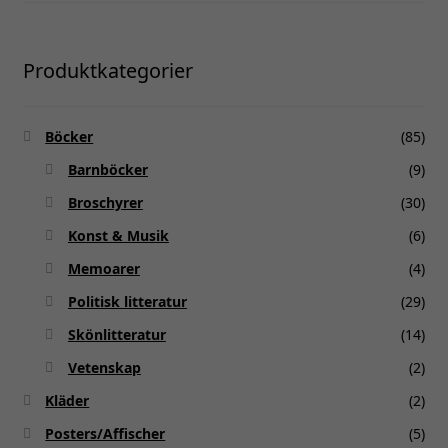
Produktkategorier
Böcker
(85)
Barnböcker
(9)
Broschyrer
(30)
Konst & Musik
(6)
Memoarer
(4)
Politisk litteratur
(29)
Skönlitteratur
(14)
Vetenskap
(2)
Kläder
(2)
Posters/Affischer
(5)