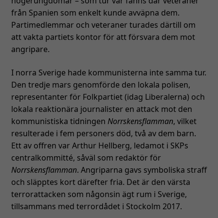
högerungdomar – som tur var fanns där veteraner
från Spanien som enkelt kunde avväpna dem.
Partimedlemmar och veteraner turades därtill om
att vakta partiets kontor för att försvara dem mot
angripare.
I norra Sverige hade kommunisterna inte samma tur.
Den tredje mars genomförde den lokala polisen,
representanter för Folkpartiet (idag Liberalerna) och
lokala reaktionära journalister en attack mot den
kommunistiska tidningen
Norrskensflamman
, vilket
resulterade i fem personers död, två av dem barn.
Ett av offren var Arthur Hellberg, ledamot i SKPs
centralkommitté, såväl som redaktör för
Norrskensflamman
. Angriparna gavs symboliska straff
och släpptes kort därefter fria. Det är den värsta
terrorattacken som någonsin ägt rum i Sverige,
tillsammans med terrordådet i Stockolm 2017.