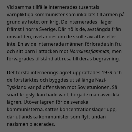
Vid samma tillfälle internerades tusentals
värnpliktiga kommunister som inkallats till armén på
grund av hotet om krig. De internerades i läger,
främst i norra Sverige. Där hölls de, avstängda från
omvärlden, ovetandes om de skulle avrättas eller
inte. En av de internerade männen förlorade sin fru
och sitt barn i attacken mot
Norrskensflamman
, men
förvägrades tillstånd att resa till deras begravning.
Det första interneringslägret upprättades 1939 och
de förstärktes och byggdes ut så länge Nazi-
Tyskland var på offensiven mot Sovjetunionen. Så
snart krigslyckan hade vänt, började man avveckla
lägren. Utöver lägren för de svenska
kommunisterna, sattes koncentrationsläger upp,
där utländska kommunister som flytt undan
nazismen placerades.