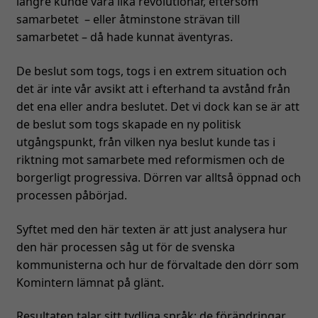
längre kunde vara lika revolutionär, eftersom
samarbetet – eller åtminstone strävan till
samarbetet – då hade kunnat äventyras.
De beslut som togs, togs i en extrem situation och
det är inte vår avsikt att i efterhand ta avstånd från
det ena eller andra beslutet. Det vi dock kan se är att
de beslut som togs skapade en ny politisk
utgångspunkt, från vilken nya beslut kunde tas i
riktning mot samarbete med reformismen och de
borgerligt progressiva. Dörren var alltså öppnad och
processen påbörjad.
Syftet med den här texten är att just analysera hur
den här processen såg ut för de svenska
kommunisterna och hur de förvaltade den dörr som
Komintern lämnat på glänt.
Resultaten talar sitt tydliga språk: de förändringar