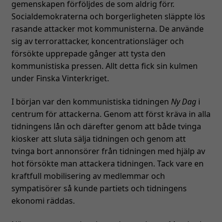
gemenskapen förföljdes de som aldrig förr.
Socialdemokraterna och borgerligheten släppte lös
rasande attacker mot kommunisterna. De använde
sig av terrorattacker, koncentrationsläger och
försökte upprepade gånger att tysta den
kommunistiska pressen. Allt detta fick sin kulmen
under Finska Vinterkriget.
Nödvändiga
Dessa kakor
I början var den kommunistiska tidningen
Ny Dag
i
går inte att
centrum för attackerna. Genom att först kräva in alla
välja bort. De
tidningens lån och därefter genom att både tvinga
behövs för
kiosker att sluta sälja tidningen och genom att
att hemsidan
tvinga bort annonsörer från tidningen med hjälp av
över huvud
taget ska
hot försökte man attackera tidningen. Tack vare en
fungera.
kraftfull mobilisering av medlemmar och
sympatisörer så kunde partiets och tidningens
ekonomi räddas.
Statistik
För att vi ska