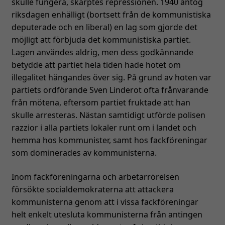
skulle fungera, skärptes repressionen. 1940 antog
du nekar de
riksdagen enhälligt (bortsett från de kommunistiska
här kakorna
deputerade och en liberal) en lag som gjorde det
kommer viss
möjligt att förbjuda det kommunistiska partiet.
funktionalitet
att försvinna
Lagen användes aldrig, men dess godkännande
från
betydde att partiet hela tiden hade hotet om
hemsidan.
illegalitet hängandes över sig. På grund av hoten var
partiets ordförande Sven Linderot ofta frånvarande
från mötena, eftersom partiet fruktade att han
Marknadsföring
skulle arresteras. Nästan samtidigt utförde polisen
Genom att dela
razzior i alla partiets lokaler runt om i landet och
med dig av dina
hemma hos kommunister, samt hos fackföreningar
intressen och ditt
som dominerades av kommunisterna.
beteende när du
surfar ökar du
chansen att få se
Inom fackföreningarna och arbetarrörelsen
personligt
försökte socialdemokraterna att attackera
anpassat innehåll
kommunisterna genom att i vissa fackföreningar
och erbjudanden.
helt enkelt utesluta kommunisterna från antingen