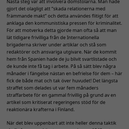
Nästa steg var att involvera domstolarna. Man hade
kunna
gjort det olagligt att ”skada relationerna med
förbättra
främmande makt” och detta användes flitigt för att
hemsidans
anklaga den kommunistiska pressen för kriminalitet.
funktionalitet
För att motverka detta gjorde man ofta så att man
och
uppbyggnad,
lät tidigare frivilliga från de Internationella
baserat på
brigaderna skriver under artiklar och stå som
hur
redaktörer och ansvariga utgivare. När de kommit
hemsidan
hem från Spanien hade de ju blivit svartlistade och
används.
de kunde inte få tag i arbete. På så sätt blev några
månader i fängelse nästan en befrielse för dem – här
fick de både mat och tak över huvudet! Det längsta
Upplevelse
straffet som delades ut var fem månaders
För att vår
straffarbete för en gammal frivillig på grund av en
hemsida ska
prestera så
artikel som kritiserat regeringens stöd för de
bra som
reaktionära krafterna i Finland.
möjligt
under ditt
När det blev uppenbart att inte heller denna taktik
besök. Om