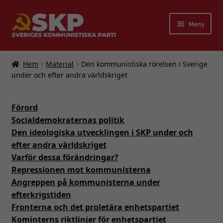
Hoppa
Hoppa
Meny
till
till
navigering
innehåll
Expand
Partiet
underm
Hem
Material
Den kommunistiska rörelsen i Sverige
Bokförlaget FRAM
under och efter andra världskriget
Bli medlem i SKP
Förord
Socialdemokraternas politik
Länkar
Den ideologiska utvecklingen i SKP under och
efter andra världskriget
Kontakt
Varför dessa förändringar?
Repressionen mot kommunisterna
English
Angreppen på kommunisterna under
efterkrigstiden
Fronterna och det proletära enhetspartiet
Kominterns riktlinjer för enhetspartiet