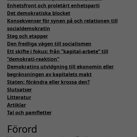
Enhetsfront och proletärt enhetsparti
Det demokratiska blocket
Konsekvenser för synen på och relationen till
socialdemokratin
Steg och etapper
Den fredliga vägen till socialismen
Ett skifte i fokus: från ”kapital-arbete” till
”demokrati-reaktion”
Demokratins utvidgning till ekonomin eller
begränsningen av kapitalets makt
Staten: förändra eller krossa den?
Slutsatser
Litteratur
Artiklar
Tal och pamfletter
Förord