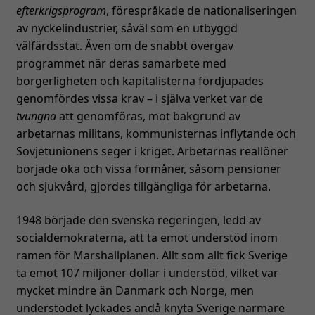
efterkrigsprogram
, förespråkade de nationaliseringen
av nyckelindustrier, såväl som en utbyggd
välfärdsstat. Även om de snabbt övergav
programmet när deras samarbete med
borgerligheten och kapitalisterna fördjupades
genomfördes vissa krav – i själva verket var de
tvungna
att genomföras, mot bakgrund av
arbetarnas militans, kommunisternas inflytande och
Sovjetunionens seger i kriget. Arbetarnas reallöner
började öka och vissa förmåner, såsom pensioner
och sjukvård, gjordes tillgängliga för arbetarna.
1948 började den svenska regeringen, ledd av
socialdemokraterna, att ta emot understöd inom
ramen för Marshallplanen. Allt som allt fick Sverige
ta emot 107 miljoner dollar i understöd, vilket var
mycket mindre än Danmark och Norge, men
understödet lyckades ändå knyta Sverige närmare