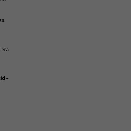
sa
iera
s
id –
n
s