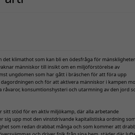
om det klimathot som kan bli en ödesfråga för mänsklighete
aknar människor till insikt om en miljöförstörelse av
rämst ungdomen som har gått i bräschen för att föra upp
ga dagordningen och för att aktivera människor i kampen m
a råvaror, konsumtionshysteri och utarmning av den jord 
r sitt stöd för en aktiv miljökamp, där alla arbetande
er sig upp mot den vinstdrivande kapitalistiska ordning som
klighet som redan drabbat många och som kommer att drab
 översvämmas och driver folk från sina hem, städer där luft