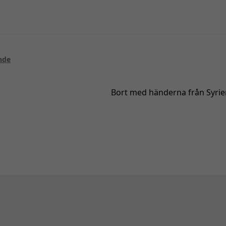
nde
Nästa
Bort med händerna från Syrie
inlägg: