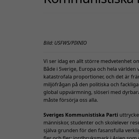
Bild: USFWS/PIXNIO
Vi ser idag en allt större medvetenhet 
Både i Sverige, Europa och hela världen v
katastrofala proportioner, och det är f
miljöfrågan på den politiska och fackli
global uppvärmning, slöseri med dyrbar
måste försörja oss alla.
Sveriges Kommunistiska Parti
uttrycke
människor, studenter och skolelever res
själva grunden för den fasansfulla ver
fler och fler: jordbruksmark i Asien som