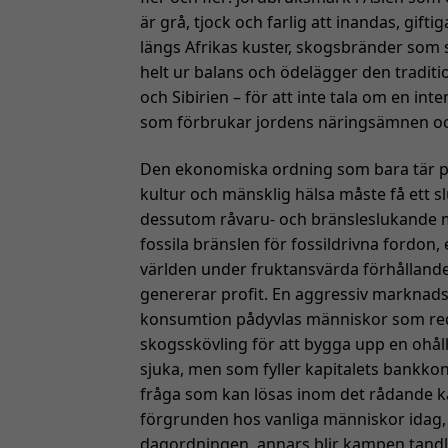
är grå, tjock och farlig att inandas, gift
längs Afrikas kuster, skogsbränder som
helt ur balans och ödelägger den traditi
och Sibirien – för att inte tala om en int
som förbrukar jordens näringsämnen oc
Den ekonomiska ordning som bara tär på 
kultur och mänsklig hälsa måste få ett s
dessutom råvaru- och bränsleslukande mil
fossila bränslen för fossildrivna fordon,
världen under fruktansvärda förhålland
genererar profit. En aggressiv marknadsf
konsumtion pådyvlas människor som redu
skogsskövling för att bygga upp en ohå
sjuka, men som fyller kapitalets bankko
fråga som kan lösas inom det rådande kapi
förgrunden hos vanliga människor idag
dagordningen, annars blir kampen tandlös 