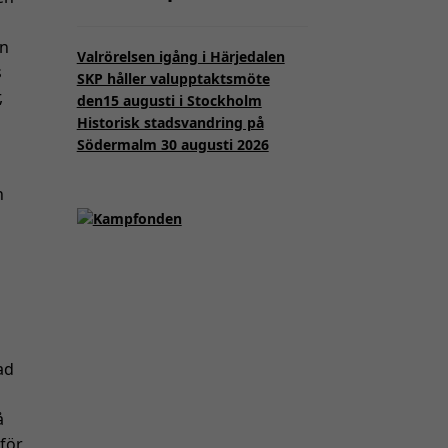
en
Valrörelsen igång i Härjedalen
s
SKP håller valupptaktsmöte
,
den15 augusti i Stockholm
Historisk stadsvandring på
Södermalm 30 augusti 2026
h
ad
å
 för