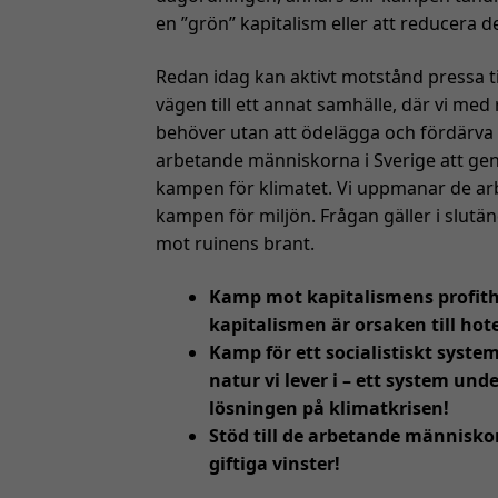
en ”grön” kapitalism eller att reducera 
Redan idag kan aktivt motstånd pressa ti
vägen till ett annat samhälle, där vi me
behöver utan att ödelägga och fördärva
arbetande människorna i Sverige att gen
kampen för klimatet. Vi uppmanar de arb
kampen för miljön. Frågan gäller i slutänd
mot ruinens brant.
Kamp mot kapitalismens profithu
kapitalismen är orsaken till hot
Kamp för ett socialistiskt syst
natur vi lever i – ett system und
lösningen på klimatkrisen!
Stöd till de arbetande människo
giftiga vinster!