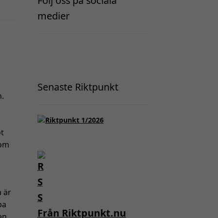
Följ oss på sociala
medier
Senaste Riktpunkt
n.
ot
som
 är
ba
Från Riktpunkt.nu
en