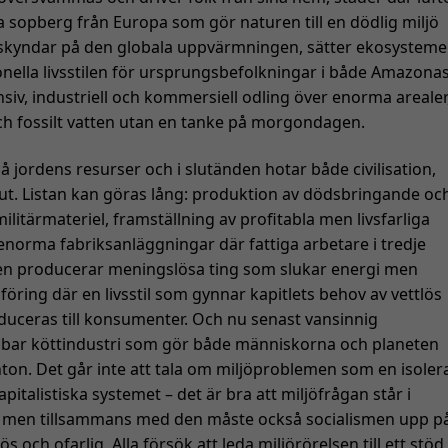
iga sopberg från Europa som gör naturen till en dödlig miljö
 skyndar på den globala uppvärmningen, sätter ekosystem
onella livsstilen för ursprungsbefolkningar i både Amazona
ensiv, industriell och kommersiell odling över enorma arealer
h fossilt vatten utan en tanke på morgondagen.
jordens resurser och i slutänden hotar både civilisation,
lut. Listan kan göras lång: produktion av dödsbringande oc
itärmateriel, framställning av profitabla men livsfarliga
 enorma fabriksanläggningar där fattiga arbetare i tredje
en producerar meningslösa ting som slukar energi men
öring där en livsstil som gynnar kapitlets behov av vettlös
ceras till konsumenter. Och nu senast vansinnig
llbar köttindustri som gör både människorna och planeten
nton. Det går inte att tala om miljöproblemen som en isoler
talistiska systemet – det är bra att miljöfrågan står i
, men tillsammans med den måste också socialismen upp p
och ofarlig. Alla försök att leda miljörörelsen till ett stöd