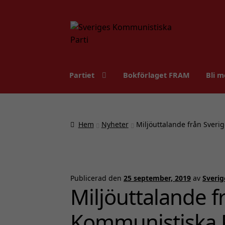
Hoppa
Hoppa
till
till
navigering
innehåll
Partiet
Bokförlaget FRAM
Bli m
Hem
Nyheter
Miljöuttalande från Sveri
Publicerad den
25 september, 2019
av
Sverig
Miljöuttalande f
Kommunistiska P