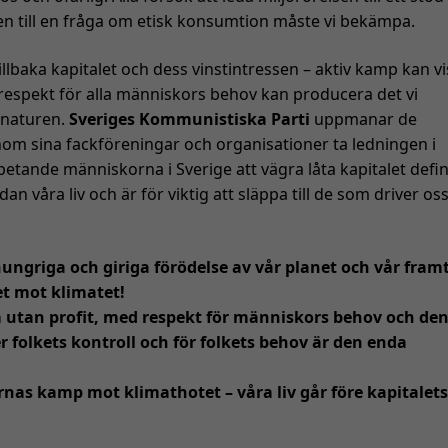
den till en fråga om etisk konsumtion måste vi bekämpa.
llbaka kapitalet och dess vinstintressen – aktiv kamp kan vi
d respekt för alla människors behov kan producera det vi
 naturen.
Sveriges Kommunistiska Parti
uppmanar de
om sina fackföreningar och organisationer ta ledningen i
etande människorna i Sverige att vägra låta kapitalet defin
an våra liv och är för viktig att släppa till de som driver os
ngriga och giriga förödelse av vår planet och vår framt
et mot klimatet!
em utan profit, med respekt för människors behov och de
er folkets kontroll och för folkets behov är den enda
rnas kamp mot klimathotet – våra liv går före kapitalet