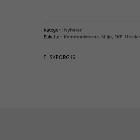
Kategori:
Nyheter
Etiketter:
Kommunisterna
,
Miljö
,
SKP
,
Uttala
Inläggsnavigering
Föregående
SKPORG19
inlägg: